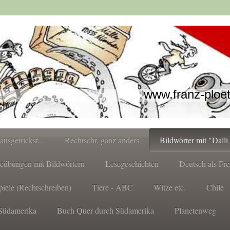
www.franz-ploe
.ausgetrickst...
Rechtschr. ganz anders
Bildwörter mit "Dalli 
eübungen mit Bildwörtern
Lesegeschichten
Deutsch als Fr
piele (Rechtschreiben)
Tiere - ABC
Witze etc.
Chile
Südamerika
Buch Quer durch Südamerika
Planetenweg