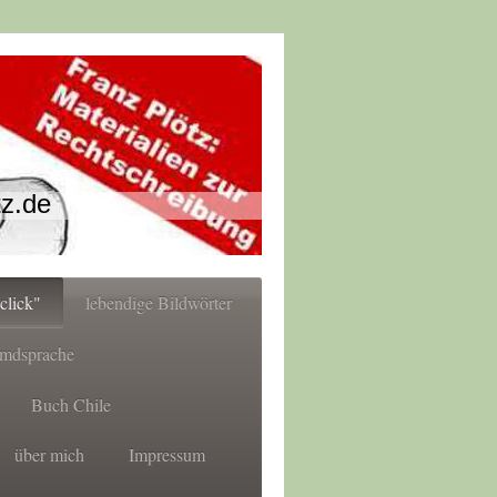
tz.de
click"
lebendige Bildwörter
emdsprache
Buch Chile
über mich
Impressum