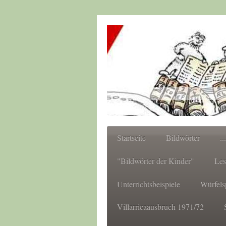
Startseite
Bildwörter
..
"Bildwörter der Kinder"
Les
Unterrichtsbeispiele
Würfels
Villarricaausbruch 1971/72