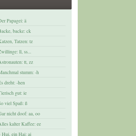
Der Papagei: ä
Backe, backe: ck
Katzen, Tatzen: tz
willinge: ll, ss...
stronauten: tt, zz
Manchmal stumm: -h
Es dreht: -hen
ierisch gut: ie
So viel Spaß: ß
Gar nicht doof: aa, oo
lles kalter Kaffee: ee
Hui, ein Hai: ai