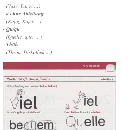
(Vase, Larve ...)
-
ä ohne Ableitung
(Käfig, Käfer ...)
- Qu/qu
(Quelle, quer ...)
- Th/th
(Thron, Diskothek ...)