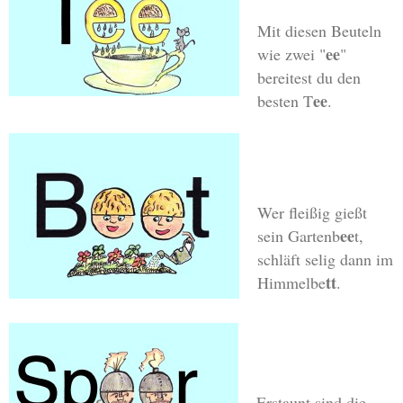
Mit diesen Beuteln
ee
wie zwei "
"
bereitest du den
ee
besten T
.
Wer fleißig gießt
ee
sein Gartenb
t,
schläft selig dann im
tt
Himmelbe
.
Erstaunt sind die