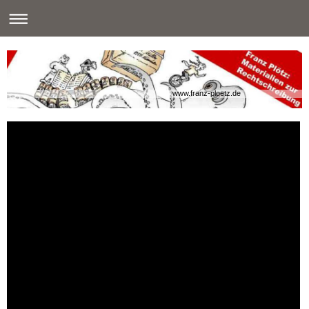
www.franz-ploetz.de