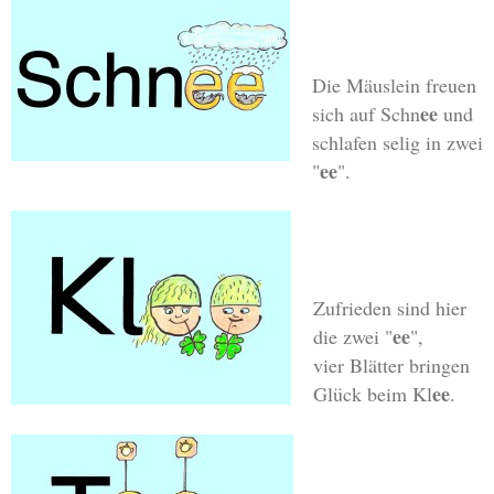
Die Mäuslein freuen
ee
sich auf Schn
und
schlafen selig in zwei
ee
"
".
Zufrieden sind hier
ee
die zwei "
",
vier Blätter bringen
ee
Glück beim Kl
.