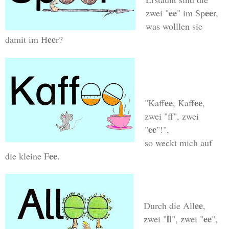
ee
ee
zwei "
" im Sp
r,
was wolllen sie
ee
damit im H
r?
ee
ee
"Kaff
, Kaff
,
zwei "ff", zwei
ee
"
"!",
so weckt mich auf
ee
die kleine F
.
ee
Durch die All
,
ll
ee
zwei "
", zwei "
",