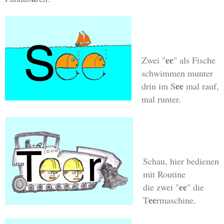
ee
Zwei "
" als Fische
schwimmen munter
ee
drin im S
mal rauf,
mal runter.
Schau, hier bedienen
mit Routine
ee
die zwei "
" die
ee
T
rmaschine.