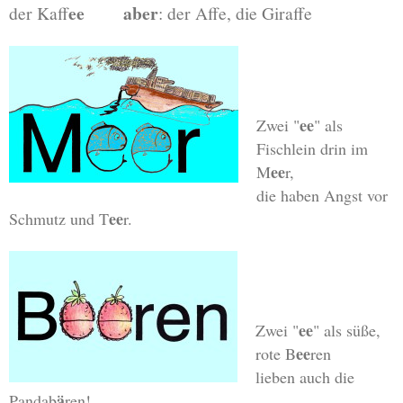
ee
aber
der Kaff
: der Affe, die Giraffe
ee
Zwei "
" als
Fischlein drin im
ee
M
r,
die haben Angst vor
ee
Schmutz und T
r.
ee
Zwei "
" als süße,
ee
rote B
ren
lieben auch die
ä
Pandab
ren!