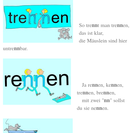
nn
nn
So tre
t man tre
en,
das ist klar,
die Mäuslein sind hier
nn
untre
bar.
nn
nn
Ja re
en, ke
en,
nn
nn
tre
en, bre
en,
nn
mit zwei "
" sollst
nn
du sie ne
en.