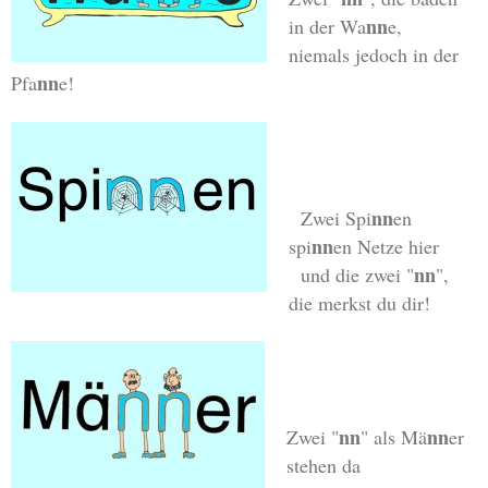
nn
in der Wa
e,
niemals jedoch in der
nn
Pfa
e!
nn
Zwei Spi
en
nn
spi
en Netze hier
nn
und die zwei "
",
die merkst du dir!
nn
nn
Zwei "
" als Mä
er
stehen da