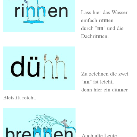
Lass hier das Wasser
nn
einfach ri
en
nn
durch "
" und die
nn
Dachri
en.
Zu zeichnen die zwei
nn
"
" ist leicht,
nn
denn hier ein dü
er
Bleistift reicht.
Auch alte Leute