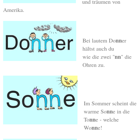
und träumen von
Amerika.
nn
Bei lautem Do
er
hältst auch du
nn
wie die zwei "
" die
Ohren zu.
Im Sommer scheint die
nn
warme So
e in die
nn
To
e - welche
nn
Wo
e!