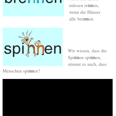
nn
müssen re
en,
wenn die Häuser
nn
alle bre
en.
Wir wissen, dass die
nn
nn
Spi
en spi
en,
stimmt es auch, dass
nn
Menschen spi
en?