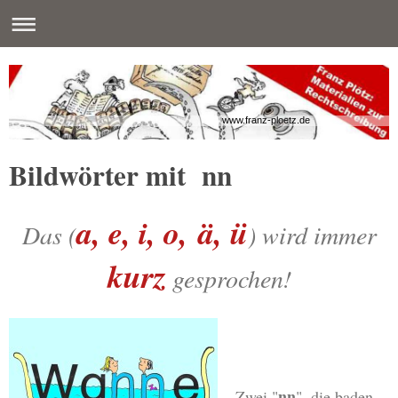
www.franz-ploetz.de
Bildwörter mit nn
a, e, i, o,
ä, ü
Das (
) wird immer
kurz
gesprochen!
nn
Zwei "
", die baden