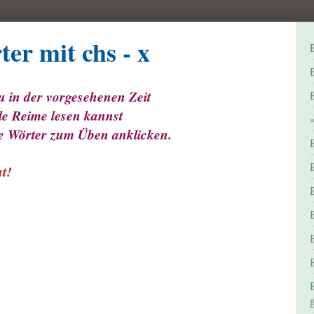
mit chs - x
B
n der vorgesehenen Zeit
esen kannst
 Wörter zum Üben anklicken.
gut!