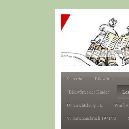
Startseite
Bildwörter
..
"Bildwörter der Kinder"
Les
Unterrichtsbeispiele
Würfels
Villarricaausbruch 1971/72