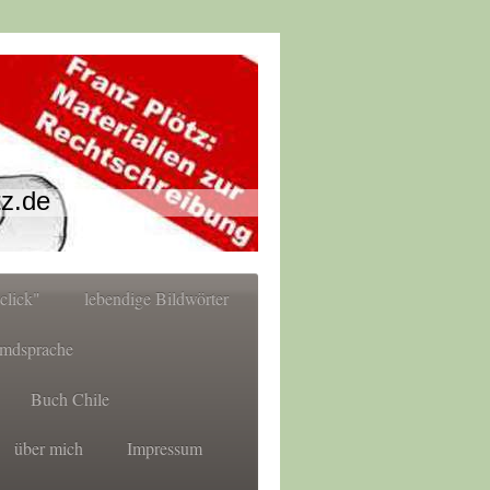
tz.de
click"
lebendige Bildwörter
emdsprache
Buch Chile
über mich
Impressum