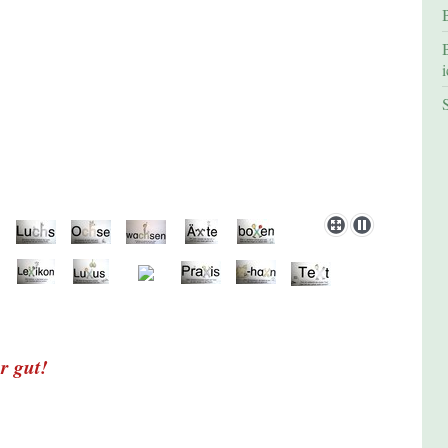
i
ehr gut!