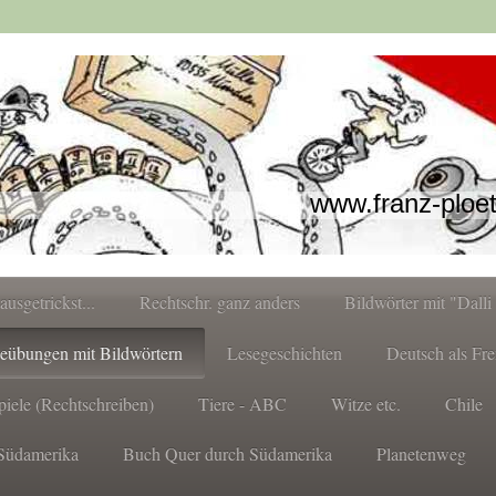
www.franz-ploe
.ausgetrickst...
Rechtschr. ganz anders
Bildwörter mit "Dalli 
eübungen mit Bildwörtern
Lesegeschichten
Deutsch als Fr
piele (Rechtschreiben)
Tiere - ABC
Witze etc.
Chile
Südamerika
Buch Quer durch Südamerika
Planetenweg