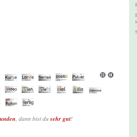
i
kunden
, dann bist du
sehr
gut
!