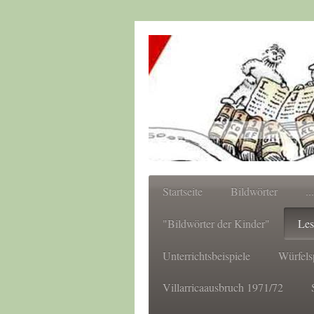
Startseite
Bildwörter
..
"Bildwörter der Kinder"
Les
Unterrichtsbeispiele
Würfels
Villarricaausbruch 1971/72