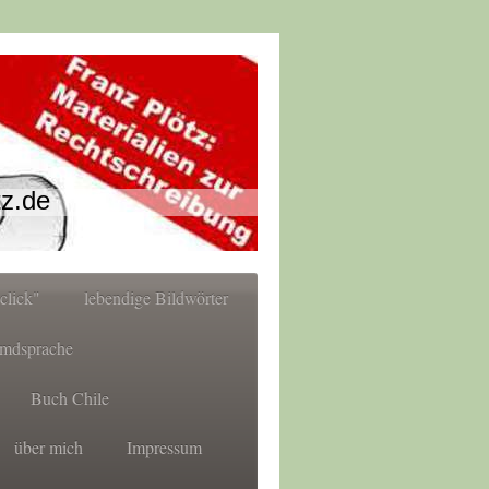
tz.de
click"
lebendige Bildwörter
emdsprache
Buch Chile
über mich
Impressum