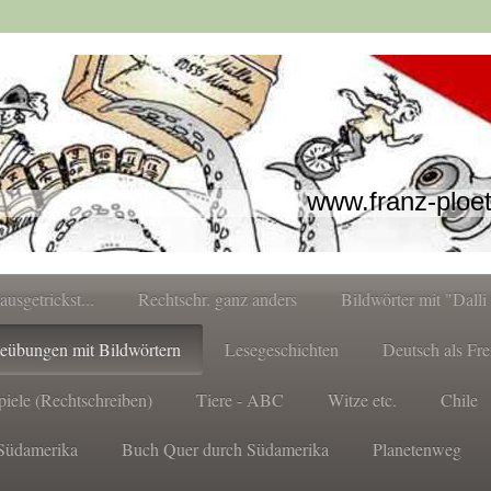
www.franz-ploe
.ausgetrickst...
Rechtschr. ganz anders
Bildwörter mit "Dalli 
eübungen mit Bildwörtern
Lesegeschichten
Deutsch als Fr
piele (Rechtschreiben)
Tiere - ABC
Witze etc.
Chile
Südamerika
Buch Quer durch Südamerika
Planetenweg