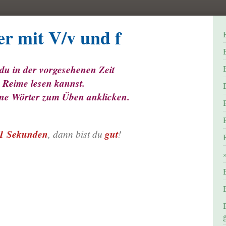
mit V/v und f
B
in der vorgesehenen Zeit
sen kannst.
e Wörter zum Üben anklicken.
1 Sekunden
, dann bist du
gut
!